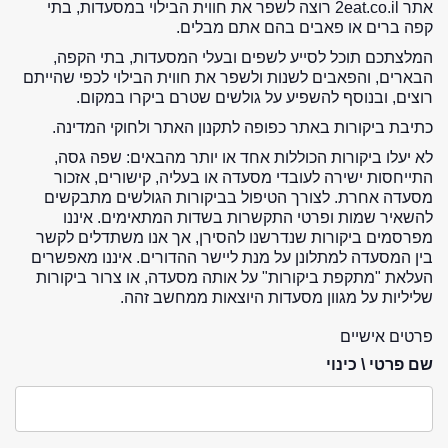
אתר 2eat.co.il רוצה לשפר את חווית הבילוי במסעדות, בתי
קפה ברים או פאבים בהם אתם מבלים.
המלצתכם תוכל לסייע לשפים ובעלי המסעדות, בתי הקפה,
הבארים, והפאבים לשנות ולשפר את חווית הבילוי לכפי שהייתם
רוצים, ובנוסף להשפיע על גולשים שטרם ביקרו במקום.
כתיבת ביקורות באתר כפופה לתקנון האתר ולחוקי המדינה.
לא יעלו ביקורות הכוללות אחד או יותר מהבאים: שפה גסה,
התייחסות ישירה לעובדי מסעדה או בעליה, קישורים, אזכור
מסעדה אחרת. לצורך הטיפול בביקורות הגולשים מתבקשים
להשאיר שמות ופרטי התקשרות בשדות המתאימים. איננו
מפרסמים ביקורות שנדרשנו להסירן, אך אנו משתדלים לקשר
בין המסעדה למתלונן על מנת ליישר ההדורים. איננו מאפשרים
העלאת "מתקפת ביקורות" על אותה מסעדה, או צרור ביקורות
שליליות על מגוון מסעדות היוצאות ממחשב זהה.
פרטים אישיים
שם פרטי \ כינוי