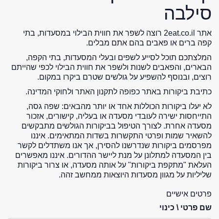
סילבה
אתר 2eat.co.il רוצה לשפר את חווית הבילוי במסעדות, בתי
קפה ברים או פאבים בהם אתם מבלים.
המלצתכם תוכל לסייע לשפים ובעלי המסעדות, בתי הקפה,
הבארים, והפאבים לשנות ולשפר את חווית הבילוי לכפי שהייתם
רוצים, ובנוסף להשפיע על גולשים שטרם ביקרו במקום.
כתיבת ביקורות באתר כפופה לתקנון האתר ולחוקי המדינה.
לא יעלו ביקורות הכוללות אחד או יותר מהבאים: שפה גסה,
התייחסות ישירה לעובדי מסעדה או בעליה, קישורים, אזכור
מסעדה אחרת. לצורך הטיפול בביקורות הגולשים מתבקשים
להשאיר שמות ופרטי התקשרות בשדות המתאימים. איננו
מפרסמים ביקורות שנדרשנו להסירן, אך אנו משתדלים לקשר
בין המסעדה למתלונן על מנת ליישר ההדורים. איננו מאפשרים
העלאת "מתקפת ביקורות" על אותה מסעדה, או צרור ביקורות
שליליות על מגוון מסעדות היוצאות ממחשב זהה.
פרטים אישיים
שם פרטי \ כינוי