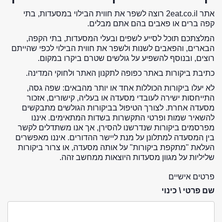
אתר 2eat.co.il רוצה לשפר את חווית הבילוי במסעדות, בתי
קפה ברים או פאבים בהם אתם מבלים.
המלצתכם תוכל לסייע לשפים ובעלי המסעדות, בתי הקפה,
הבארים, והפאבים לשנות ולשפר את חווית הבילוי לכפי שהייתם
רוצים, ובנוסף להשפיע על גולשים שטרם ביקרו במקום.
כתיבת ביקורות באתר כפופה לתקנון האתר ולחוקי המדינה.
לא יעלו ביקורות הכוללות אחד או יותר מהבאים: שפה גסה,
התייחסות ישירה לעובדי מסעדה או בעליה, קישורים, אזכור
מסעדה אחרת. לצורך הטיפול בביקורות הגולשים מתבקשים
להשאיר שמות ופרטי התקשרות בשדות המתאימים. איננו
מפרסמים ביקורות שנדרשנו להסירן, אך אנו משתדלים לקשר
בין המסעדה למתלונן על מנת ליישר ההדורים. איננו מאפשרים
העלאת "מתקפת ביקורות" על אותה מסעדה, או צרור ביקורות
שליליות על מגוון מסעדות היוצאות ממחשב זהה.
פרטים אישיים
שם פרטי \ כינוי