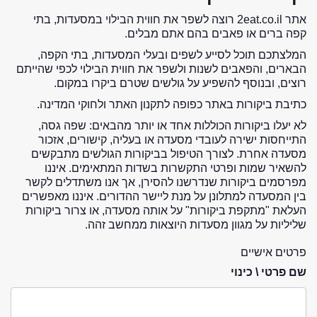
אתר 2eat.co.il רוצה לשפר את חווית הבילוי במסעדות, בתי
קפה ברים או פאבים בהם אתם מבלים.
המלצתכם תוכל לסייע לשפים ובעלי המסעדות, בתי הקפה,
הבארים, והפאבים לשנות ולשפר את חווית הבילוי לכפי שהייתם
רוצים, ובנוסף להשפיע על גולשים שטרם ביקרו במקום.
כתיבת ביקורות באתר כפופה לתקנון האתר ולחוקי המדינה.
לא יעלו ביקורות הכוללות אחד או יותר מהבאים: שפה גסה,
התייחסות ישירה לעובדי מסעדה או בעליה, קישורים, אזכור
מסעדה אחרת. לצורך הטיפול בביקורות הגולשים מתבקשים
להשאיר שמות ופרטי התקשרות בשדות המתאימים. איננו
מפרסמים ביקורות שנדרשנו להסירן, אך אנו משתדלים לקשר
בין המסעדה למתלונן על מנת ליישר ההדורים. איננו מאפשרים
העלאת "מתקפת ביקורות" על אותה מסעדה, או צרור ביקורות
שליליות על מגוון מסעדות היוצאות ממחשב זהה.
פרטים אישיים
שם פרטי \ כינוי