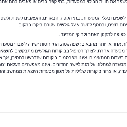
2eat.co רוצה לשפר את חווית הבילוי במסעדות, בתי קפה ברים או פאבים בהם אתם
לשפים ובעלי המסעדות, בתי הקפה, הבארים, והפאבים לשנות ולשפ
ייתם רוצים, ובנוסף להשפיע על גולשים שטרם ביקרו במקום.
כפופה לתקנון האתר ולחוקי המדינה.
לות אחד או יותר מהבאים: שפה גסה, התייחסות ישירה לעובדי מסעדה
ור מסעדה אחרת. לצורך הטיפול בביקורות הגולשים מתבקשים להשאיר
בשדות המתאימים. איננו מפרסמים ביקורות שנדרשנו להסירן, אך אנ
סעדה למתלונן על מנת ליישר ההדורים. איננו מאפשרים העלאת "מ
דה, או צרור ביקורות שליליות על מגוון מסעדות היוצאות ממחשב זהה