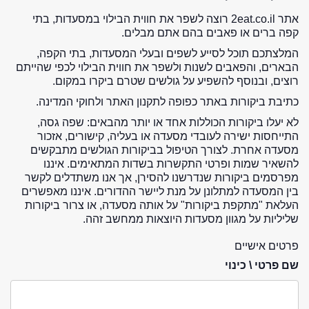
אתר 2eat.co.il רוצה לשפר את חווית הבילוי במסעדות, בתי
קפה ברים או פאבים בהם אתם מבלים.
המלצתכם תוכל לסייע לשפים ובעלי המסעדות, בתי הקפה,
הבארים, והפאבים לשנות ולשפר את חווית הבילוי לכפי שהייתם
רוצים, ובנוסף להשפיע על גולשים שטרם ביקרו במקום.
כתיבת ביקורות באתר כפופה לתקנון האתר ולחוקי המדינה.
לא יעלו ביקורות הכוללות אחד או יותר מהבאים: שפה גסה,
התייחסות ישירה לעובדי מסעדה או בעליה, קישורים, אזכור
מסעדה אחרת. לצורך הטיפול בביקורות הגולשים מתבקשים
להשאיר שמות ופרטי התקשרות בשדות המתאימים. איננו
מפרסמים ביקורות שנדרשנו להסירן, אך אנו משתדלים לקשר
בין המסעדה למתלונן על מנת ליישר ההדורים. איננו מאפשרים
העלאת "מתקפת ביקורות" על אותה מסעדה, או צרור ביקורות
שליליות על מגוון מסעדות היוצאות ממחשב זהה.
פרטים אישיים
שם פרטי \ כינוי