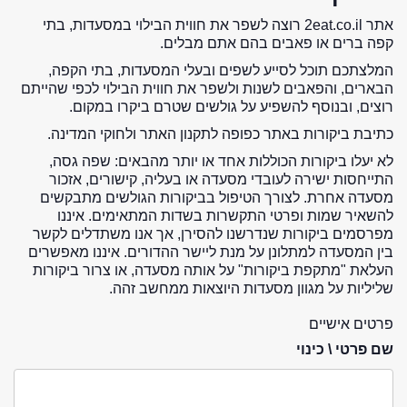
אתר 2eat.co.il רוצה לשפר את חווית הבילוי במסעדות, בתי
קפה ברים או פאבים בהם אתם מבלים.
המלצתכם תוכל לסייע לשפים ובעלי המסעדות, בתי הקפה,
הבארים, והפאבים לשנות ולשפר את חווית הבילוי לכפי שהייתם
רוצים, ובנוסף להשפיע על גולשים שטרם ביקרו במקום.
כתיבת ביקורות באתר כפופה לתקנון האתר ולחוקי המדינה.
לא יעלו ביקורות הכוללות אחד או יותר מהבאים: שפה גסה,
התייחסות ישירה לעובדי מסעדה או בעליה, קישורים, אזכור
מסעדה אחרת. לצורך הטיפול בביקורות הגולשים מתבקשים
להשאיר שמות ופרטי התקשרות בשדות המתאימים. איננו
מפרסמים ביקורות שנדרשנו להסירן, אך אנו משתדלים לקשר
בין המסעדה למתלונן על מנת ליישר ההדורים. איננו מאפשרים
העלאת "מתקפת ביקורות" על אותה מסעדה, או צרור ביקורות
שליליות על מגוון מסעדות היוצאות ממחשב זהה.
פרטים אישיים
שם פרטי \ כינוי