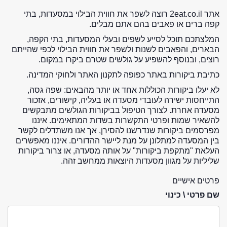
אתר 2eat.co.il רוצה לשפר את חווית הבילוי במסעדות, בתי
קפה ברים או פאבים בהם אתם מבלים.
המלצתכם תוכל לסייע לשפים ובעלי המסעדות, בתי הקפה,
הבארים, והפאבים לשנות ולשפר את חווית הבילוי לכפי שהייתם
רוצים, ובנוסף להשפיע על גולשים שטרם ביקרו במקום.
כתיבת ביקורות באתר כפופה לתקנון האתר ולחוקי המדינה.
לא יעלו ביקורות הכוללות אחד או יותר מהבאים: שפה גסה,
התייחסות ישירה לעובדי מסעדה או בעליה, קישורים, אזכור
מסעדה אחרת. לצורך הטיפול בביקורות הגולשים מתבקשים
להשאיר שמות ופרטי התקשרות בשדות המתאימים. איננו
מפרסמים ביקורות שנדרשנו להסירן, אך אנו משתדלים לקשר
בין המסעדה למתלונן על מנת ליישר ההדורים. איננו מאפשרים
העלאת "מתקפת ביקורות" על אותה מסעדה, או צרור ביקורות
שליליות על מגוון מסעדות היוצאות ממחשב זהה.
פרטים אישיים
שם פרטי \ כינוי