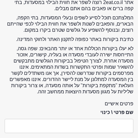
אתר 2eat.co.il רוצה לשפר את חווית הבילוי במסעדות, בתי
קפה ברים או פאבים בהם אתם מבלים.
המלצתכם תוכל לסייע לשפים ובעלי המסעדות, בתי הקפה,
הבארים, והפאבים לשנות ולשפר את חווית הבילוי לכפי שהייתם
רוצים, ובנוסף להשפיע על גולשים שטרם ביקרו במקום.
כתיבת ביקורות באתר כפופה לתקנון האתר ולחוקי המדינה.
לא יעלו ביקורות הכוללות אחד או יותר מהבאים: שפה גסה,
התייחסות ישירה לעובדי מסעדה או בעליה, קישורים, אזכור
מסעדה אחרת. לצורך הטיפול בביקורות הגולשים מתבקשים
להשאיר שמות ופרטי התקשרות בשדות המתאימים. איננו
מפרסמים ביקורות שנדרשנו להסירן, אך אנו משתדלים לקשר
בין המסעדה למתלונן על מנת ליישר ההדורים. איננו מאפשרים
העלאת "מתקפת ביקורות" על אותה מסעדה, או צרור ביקורות
שליליות על מגוון מסעדות היוצאות ממחשב זהה.
פרטים אישיים
שם פרטי \ כינוי