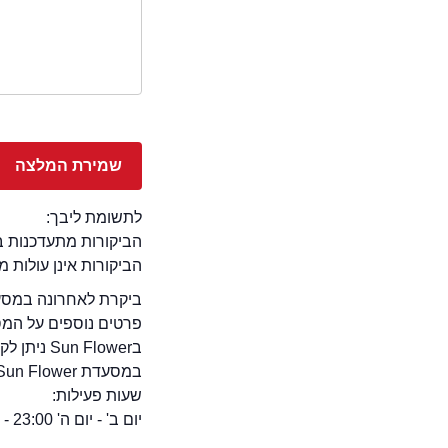
לתשומת ליבך:
הביקורות מתעדכנות באתר בימ
הביקורות אינן עולות 
ביקרת לאחרונה במסעדת Sun Flower בעיר ראשון לציון? – זה המקום להוס
פרטים נוספים על המ
בSun Flower ניתן לקבל גם אירועים במסעדה.
במסעדת Sun Flower יש אופציה צמחונית, בר אלכוהול, גישה לנכים, ועוד ...
שעות פעילות:
יום ב' - יום ה' 23:00 - 12:30