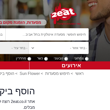
מסעדות, הזמנת מקום ב
צמחוני
טבעוני
כשר
מהדרין
אירועים
ראשי
>
חיפוש מסעדות
>
Sun Flower
>
הוסף ביקורות ע
הוסף ביקורת 
אתר .il
מבלים.