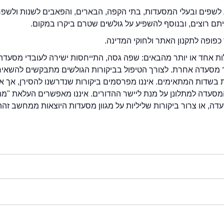
לשפים ובעלי המסעדות, בתי הקפה, הבארים, והפאבים לשנות ולשפ
ייתם רוצים, ובנוסף להשפיע על גולשים שטרם ביקרו במקום.
כפופה לתקנון האתר ולחוקי המדינה.
לות אחד או יותר מהבאים: שפה גסה, התייחסות ישירה לעובדי מסעדה
ור מסעדה אחרת. לצורך הטיפול בביקורות הגולשים מתבקשים להשאיר
בשדות המתאימים. איננו מפרסמים ביקורות שנדרשנו להסירן, אך אנ
סעדה למתלונן על מנת ליישר ההדורים. איננו מאפשרים העלאת "מ
דה, או צרור ביקורות שליליות על מגוון מסעדות היוצאות ממחשב זהה