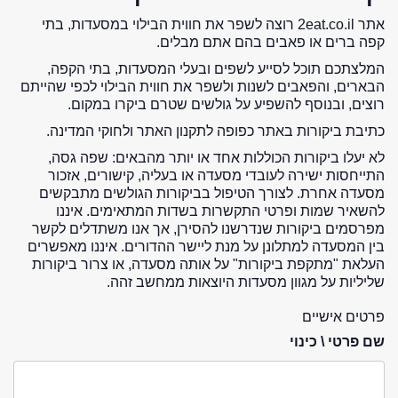
אתר 2eat.co.il רוצה לשפר את חווית הבילוי במסעדות, בתי
קפה ברים או פאבים בהם אתם מבלים.
המלצתכם תוכל לסייע לשפים ובעלי המסעדות, בתי הקפה,
הבארים, והפאבים לשנות ולשפר את חווית הבילוי לכפי שהייתם
רוצים, ובנוסף להשפיע על גולשים שטרם ביקרו במקום.
כתיבת ביקורות באתר כפופה לתקנון האתר ולחוקי המדינה.
לא יעלו ביקורות הכוללות אחד או יותר מהבאים: שפה גסה,
התייחסות ישירה לעובדי מסעדה או בעליה, קישורים, אזכור
מסעדה אחרת. לצורך הטיפול בביקורות הגולשים מתבקשים
להשאיר שמות ופרטי התקשרות בשדות המתאימים. איננו
מפרסמים ביקורות שנדרשנו להסירן, אך אנו משתדלים לקשר
בין המסעדה למתלונן על מנת ליישר ההדורים. איננו מאפשרים
העלאת "מתקפת ביקורות" על אותה מסעדה, או צרור ביקורות
שליליות על מגוון מסעדות היוצאות ממחשב זהה.
פרטים אישיים
שם פרטי \ כינוי