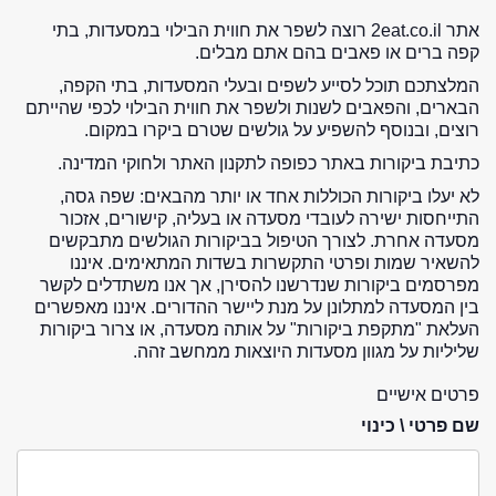
אתר 2eat.co.il רוצה לשפר את חווית הבילוי במסעדות, בתי
קפה ברים או פאבים בהם אתם מבלים.
המלצתכם תוכל לסייע לשפים ובעלי המסעדות, בתי הקפה,
הבארים, והפאבים לשנות ולשפר את חווית הבילוי לכפי שהייתם
רוצים, ובנוסף להשפיע על גולשים שטרם ביקרו במקום.
כתיבת ביקורות באתר כפופה לתקנון האתר ולחוקי המדינה.
לא יעלו ביקורות הכוללות אחד או יותר מהבאים: שפה גסה,
התייחסות ישירה לעובדי מסעדה או בעליה, קישורים, אזכור
מסעדה אחרת. לצורך הטיפול בביקורות הגולשים מתבקשים
להשאיר שמות ופרטי התקשרות בשדות המתאימים. איננו
מפרסמים ביקורות שנדרשנו להסירן, אך אנו משתדלים לקשר
בין המסעדה למתלונן על מנת ליישר ההדורים. איננו מאפשרים
העלאת "מתקפת ביקורות" על אותה מסעדה, או צרור ביקורות
שליליות על מגוון מסעדות היוצאות ממחשב זהה.
פרטים אישיים
שם פרטי \ כינוי