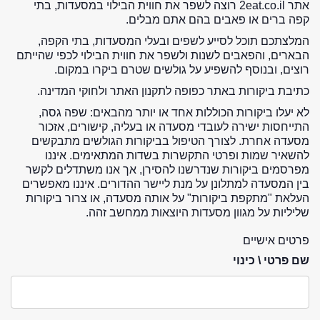
אתר 2eat.co.il רוצה לשפר את חווית הבילוי במסעדות, בתי
קפה ברים או פאבים בהם אתם מבלים.
המלצתכם תוכל לסייע לשפים ובעלי המסעדות, בתי הקפה,
הבארים, והפאבים לשנות ולשפר את חווית הבילוי לכפי שהייתם
רוצים, ובנוסף להשפיע על גולשים שטרם ביקרו במקום.
כתיבת ביקורות באתר כפופה לתקנון האתר ולחוקי המדינה.
לא יעלו ביקורות הכוללות אחד או יותר מהבאים: שפה גסה,
התייחסות ישירה לעובדי מסעדה או בעליה, קישורים, אזכור
מסעדה אחרת. לצורך הטיפול בביקורות הגולשים מתבקשים
להשאיר שמות ופרטי התקשרות בשדות המתאימים. איננו
מפרסמים ביקורות שנדרשנו להסירן, אך אנו משתדלים לקשר
בין המסעדה למתלונן על מנת ליישר ההדורים. איננו מאפשרים
העלאת "מתקפת ביקורות" על אותה מסעדה, או צרור ביקורות
שליליות על מגוון מסעדות היוצאות ממחשב זהה.
פרטים אישיים
שם פרטי \ כינוי