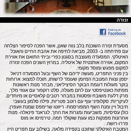
זנזרה
מסעדת זנזרה השוכנת בלב נווה שאנן, אשר הפכה לסיפור הצלחה
עם פתיחתה ב- 2003, מביאה לחיפה את אהבת החיים והאוכל
האיטלקי. המסעדה מעוצבת בסגנון כפרי וביתי התואם את אווירת
המקום, אווירה אותנטית של איטליה. במרוץ השנים הפכה זנזרה
למקום מפגש ומוסד מקומי.
בין פניני התפריט, מעשה ידיהם של השף ובעל המסעדה דניאל
יסמן וצוות המטבח המיומן שעומד לרשותו, תוכלו למצוא: ארוחות
בוקר מעולות דוגמת הבוקר הסיציליאני, מבחר מנות ראשונות
מפתות כאנטיפסטי עם לחם מעולה, סלט רוקפור עם אגוזי מלך,
מרק דלעת משובח ופסטות במבחר רטבים קלאסיים או מיוחדים.
לעיקריות: סקלופיני עוף עם רוטב פטריות, פילה סלמון בעשבי
תיבול ויין ומנת השף המפורסמת- ריזוטו שרימפס שמנת וזעפרן.
כולן עסיסיות, משביעות ומגרות את החך. לגראנד פינאלה- מנות
אחרונות מפנקות כמו עוגת שוקולד חמה, טירמיסו או מוס
פררו-רושה.
המטבח האיטלקי שתוכנן בקפידה מלאה, בשילוב עם תפריט היין