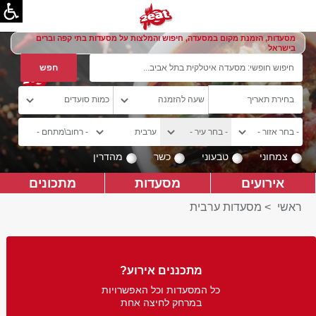
מסעדות, הזמנת מקום במסעדה, חיפוש והמלצות על מסעדות בתי קפה וברים
בישראל
צמחוני
טבעוני
כשר
מהדרין
אירועים
מסעדות
מתכונים
ראשי
>
מסעדות ערבית
מתכננים אירוע?
כל המסעדות וכל האפשרויות
במרחק לחיצה אחת