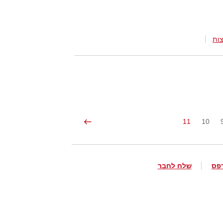
ות
11
10
פס
שלח לחבר