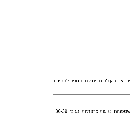
: ב-35 ₪ קבלו פיצה מרגריטה או סלט היום עם פוקצ'ת הבית עם תוספת לבחירה
מסעדת השף הצרפתית, לה פואל ד'ור מציעה בימים אלה תפריט קוקטיילים צרפתי. ליין הקוקטיילים מבוסס על שמפניות ונגיעות צרפתיות ונע בין 36-39