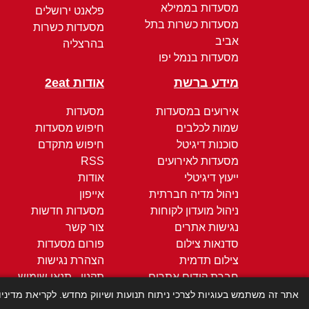
מסעדות בממילא
פלאנט ירושלים
מסעדות כשרות בתל
מסעדות כשרות
אביב
בהרצליה
מסעדות בנמל יפו
מידע ברשת
אודות 2eat
אירועים במסעדות
מסעדות
שמות לכלבים
חיפוש מסעדות
סוכנות דיגיטל
חיפוש מתקדם
מסעדות לאירועים
RSS
ייעוץ דיגיטלי
אודות
ניהול מדיה חברתית
אייפון
ניהול מועדון לקוחות
מסעדות חדשות
נגישות אתרים
צור קשר
סדנאות צילום
פורום מסעדות
צילום תדמית
הצהרת נגישות
חברת קידום אתרים
תקנון - תנאי שימוש
קידום ממומן
מדיניות הפרטיות
אתר זה משתמש בעוגיות לצרכי ניתוח תנועות ושיווק מחדש. לקריאת מדיני