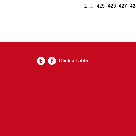
1
425
426
427
42
Click a Table