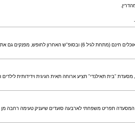
הדרין.
במסעדת צ'ויה חותמים את מבצע ילדים אוכלים חינם (מתחת לגיל 6) ובסופ"ש ה
סעדת "בית תאילנדי" תציע ארוחה תאית חגיגית וידידותית לילדים ו
 המסעדה תפריט משפחתי לארבעה סועדים שיעניק טעימה רחבה מן ה