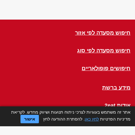
חיפוש מסעדה לפי אזור
חיפוש מסעדה לפי סוג
חיפושים פופולאריים
מידע ברשת
אודות 2eat
אתר זה משתמש בעוגיות לצרכי ניתוח תנועות ושיווק מחדש. לקריאת
מדיניות הפרטיות
לחץ כאן
. להסתרת ההודעה לחץ
אישור
Click a Table