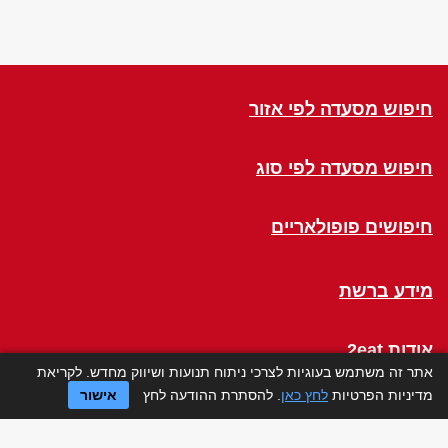
חיפוש מסעדה לפי אזור
חיפוש מסעדה לפי סוג
חיפושים פופולאריים
מידע ברשת
אודות 2eat
אתר זה משתמש בעוגיות לצרכי ניתוח תנועות ושיווק מחדש. לקריאת
מדיניות הפרטיות
לחץ כאן
. להסתרת ההודעה לחץ
אישור
Click a Table