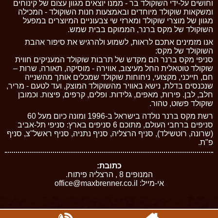
וחושים על-ידי השוקולד בר - ממנו יוצאים מגוון עצום של קינוחים
ומשקאות שוקולד מיוחדים ובאמצעות חנות השוקולד - המכילה
מגוון של מוצרי שוקולד ומארזי שי צבעוניים המיוצרים במפעל
השוקולד של מקס ברנר, הממוקם בבית שמש.
אנו מזמינים אתכם לראות, לשמוע ולהרגיש את סיפור אהבת
השוקולד של מקס:
סניפי מקס ברנר הם מקדש של תרבות שוקולד המעניקים חווית
שוקולד טוטאלית החל מעיצוב, אווירה - מוסיקה, תאורה, שרות –
חם, חייכני, מקצועי, ניחוחות שוקולד שמכלים אותך מהשנייה
שנכנסים בדלת, נישא באוויר מהשוקולד המוצק, ועד לטעם - מריר,
חלב, לבן. פירות, מאפים, גלידות. ופלים, קרפים, פיצות. וכמובן
שוקולד פשוט, טהור.
רשת מקס ברנר נולדה בישראל ב-1996 ומונה כיום מעל 60
סניפים ברחבי העולם, מתוכם 6 סניפים בארץ: סניפי תל-אביב
(שרונה, רוטשילד), סניף הרצליה, סניף נתניה, סניף ראשל"צ, סניף
פ"ת.
כתובת:
המנופים 8 , הרצליה פיתוח.
אי-מייל:
office@maxbrenner.co.il