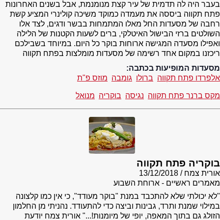
בעבר היה לה תדמית של עיר קצת מנומנמת, אבל בשנים האחרונות
פתח תקווה ביססה את מעמדה כמוקד משיכה קולינרי המציע קשת
רחבה של מסעדות החל מאלו המתמחות בבשר ודגים, לצד אלו
השולטים ברזי הבישול האיטלקי, ברים לשעות הקטנות של הלילה
ואפילו מסעדה המגישה ארוחות בוקר כל היום. במיוחד בשבילכם
ריכזנו במקום אחד רשימה של מסעדות מומלצות בפתח תקווה
מסעדות המופיעות בכתבה:
אלפרדו פתח תקווה
ברולו
גומבה
מוזס פ"ת
מקס ברנר פתח תקווה
נגיסה
בוקריה
מנואל
בוקריה פתח תקווה
אורית צמח
13/12/2018
מאמרים ראשיים - ארוחת השבוע
"לא יכולתי שלא להתכבד במנת "בוקר מעודד", כי אין כמו קלצונה
במילוי שמנת ותרד, גבינות וביצה כדי להתעודד. נהניתי מן החלמון
הזולג גם בתוך המאפה, יופי של מיומנות!..." אורית צמח יודעת