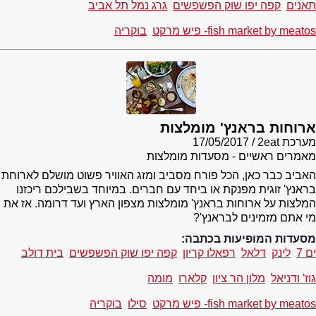
תאנים
קפה יפו שוק הפשפשים
גרג נמל תל אביב
fish market by meatos- פיש מרקט
בוקריה
ארוחות בראנץ' מומלצות
מערכת 2eat
17/05/2017
מאמרים ראשיים - מסעדות מומלצות
האביב כבר כאן, הכל פורח מסביב ומזג האוויר פשוט מושלם לארוחת
בראנץ' זוגית מפנקת או ביחד עם חברים. במיוחד בשבילכם ריכזנו
המלצות על ארוחות בראנץ' מומלצות מצפון הארץ ועד דרומה. אז את
מי אתם מזמינים לבראנץ'?
מסעדות המופיעות בכתבה:
ים 7
לינק
דלאל
רפאלו קריון
קפה יפו שוק הפשפשים
בית דולב
גוז' ודניאל
מלון הר ציון
קלארו
מומה
fish market by meatos- פיש מרקט
סילו
בוקריה