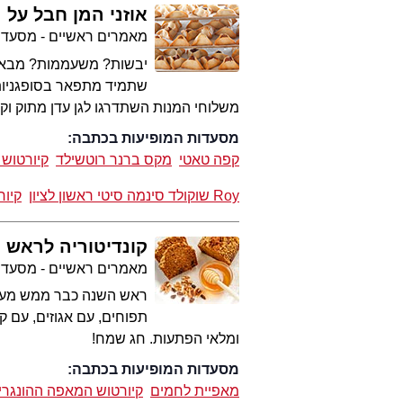
אוזני המן חבל על 
מאמרים ראשיים - מסעדו
יבשות? משעממות? מבאסות
שתמיד מתפאר בסופגניות מ
משלוחי המנות השתדרגו לגן עדן מתוק ו
מסעדות המופיעות בכתבה:
קפה טאטי
מקס ברנר רוטשילד
קיורטוש 
Roy שוקולד סינמה סיטי ראשון לציון
קיור
קונדיטוריה לראש 
מאמרים ראשיים - מסעדו
ראש השנה כבר ממש מעבר
תפוחים, עם אגוזים, עם ק
ומלאי הפתעות. חג שמח!
מסעדות המופיעות בכתבה:
מאפיית לחמים
קיורטוש המאפה ההונגרי