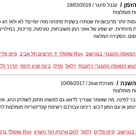
הזמן
ענבל סינגר
19/03/2019
ת מומלצות
 יותר מדובשניות שנותרו בשקית פתוחה מזה יומיים? לא ולא! חג פ
יוחדות. יש שפע של אוזני המן משובחות, טעימות, פריכות, במילויים
קסום. הסקירה המלאה
המאפה ההונגרי בוגרשוב
Roy שוקולד יד חרוצים תל אביב
פיפו פליי
טוש המאפה ההונגרי רחובות
דלאל
מדלן
ביגה קניון חיפה
הדרך ללח
השנה
מערכת 2eat
10/09/2017
ת מומלצות
 לפינה, מה שאומר שצריך לדאוג גם למשהו מתוק לשולחן החג. אז 
ינמון או עם המון דבש. ריכזנו עבורכם רשימת קונדיטוריות מומלצות 
 בוגרשוב
פיפו פלייס
דלאל
לחם ארטיזן הוד השרון
Roy שוקולד גרנד קניון חיפה