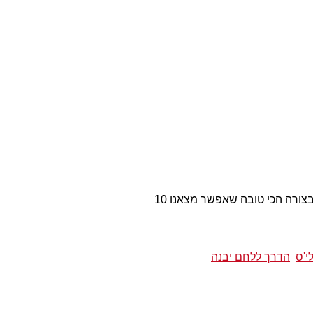
החג הכי עתיר פחמימות ושוקולד של השנה מתקרב אלינו בצעדי ענק, ובשביל שנוכל לנצל אותו בצורה הכי טובה שאפשר מצאנו 10
י'ס
הדרך ללחם יבנה