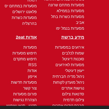
רמלה
מסעדות מתחם שרונה
מסעדות במתחם יס
מסעדות בממילא
פלאנט ירושלים
מסעדות כשרות בתל
מסעדות כשרות
אביב
בהרצליה
מסעדות בנמל יפו
מידע ברשת
אודות 2eat
אירועים במסעדות
מסעדות
שמות לכלבים
חיפוש מסעדות
סוכנות דיגיטל
חיפוש מתקדם
מסעדות לאירועים
RSS
ייעוץ דיגיטלי
אודות
ניהול מדיה חברתית
אייפון
ניהול מועדון לקוחות
מסעדות חדשות
נגישות אתרים
צור קשר
סדנאות צילום
פורום מסעדות
צילום תדמית
הצהרת נגישות
חברת קידום אתרים
תקנון - תנאי שימוש