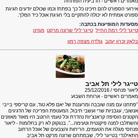
מאמרים ראשיים - הרביעיה הפותחת
אירועי הספורט להם חיכינו כל כך בפתח! וכמו שכולם יודעים חגיגת
ספורט אמתית לא יכולה להתקיים בלי חגיגת אוכל כיד המלך.
מסעדות המופיעות בכתבה:
טייגר לילי רמת החייל
טייגר לילי שרונה מרקט
מגזינו
בלאק זכרון יעקב
גולדה מצפה רמון
טייגר לילי תל אביב
ליאור פנחסי
25/12/2016
מאמרים ראשיים - ארוחת השבוע
"פתחנו עם מנה שובבה ומרעננת של יאם פלא טוד, עם קריספי בייבי
אנשובי, עגבניות שרי ועשבי תיבול, המעטפת הפריכה של הדגיגים
הקטנים הוסיפה קראנצ'יות נהדרת וכל טעמי הרוטב היו מאוד מאוזנים
והשתלבו למנה פיקנטית וטעימה...". בנגקוק לא רק בחלומות - ליאור
פנחסי מגלה את הטעמים, הריחות והצבעים של אוכל הרחוב
התאילנדי בטייגר לילי, שבמתחם שרונה מרקט תל אביב