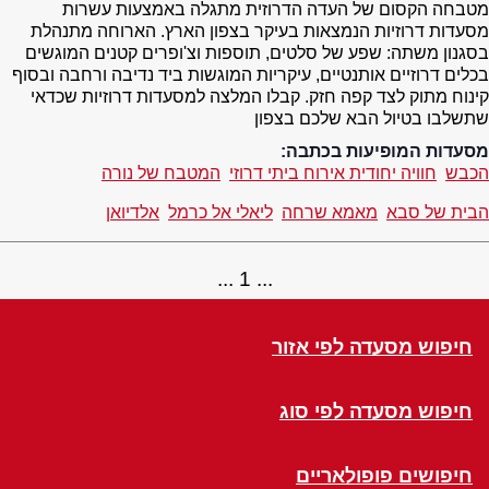
מטבחה הקסום של העדה הדרוזית מתגלה באמצעות עשרות
מסעדות דרוזיות הנמצאות בעיקר בצפון הארץ. הארוחה מתנהלת
בסגנון משתה: שפע של סלטים, תוספות וצ'ופרים קטנים המוגשים
בכלים דרוזיים אותנטיים, עיקריות המוגשות ביד נדיבה ורחבה ובסוף
קינוח מתוק לצד קפה חזק. קבלו המלצה למסעדות דרוזיות שכדאי
שתשלבו בטיול הבא שלכם בצפון
מסעדות המופיעות בכתבה:
הכבש
חוויה יחודית אירוח ביתי דרוזי
המטבח של נורה
הבית של סבא
מאמא שרחה
ליאלי אל כרמל
אלדיואן
1
חיפוש מסעדה לפי אזור
חיפוש מסעדה לפי סוג
חיפושים פופולאריים