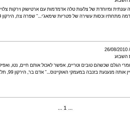
 השבוע
 עונתית ומיוחדת של צלעות טלה אדמדמות עם ארטישוק וירקות צלוי
מתחתיו וכסות עשירה של פטריות שימאג'י..." שפרה צח, הירקון 99, תל אביב
26/08/2010
 השבוע
מרי הגלם שכשהם טובים וטריים, אפשר לאכול אותם חיים, נטו, ואפילו
אותה מנענעת בזנבה במעמקי האוקיינוס..." אדם בר, הירקון 99, תל אביב
1