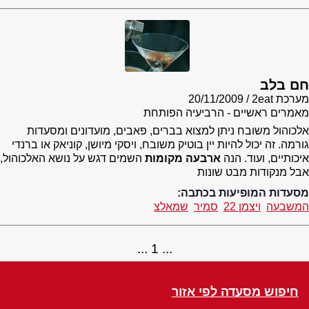
חם בלב
מערכת 2eat
20/11/2009
מאמרים ראשיים - הרביעיה הפותחת
אלכוהול משובח ניתן למצוא בברים, פאבים, מועדונים ומסעדות
גורמה. זה יכול להיות יין בוטיק משובח, ויסקי מיושן, קוניאק או ברנדי
איכותיים, ועוד. הנה
ארבעה מקומות
השמים דגש על נושא האלכוהול,
אבל מנקודות מבט שונות
מסעדות המופיעות בכתבה:
המשבעה
ויצמן 22
סמיר
שמאלצ
1
חיפוש מסעדה לפי אזור