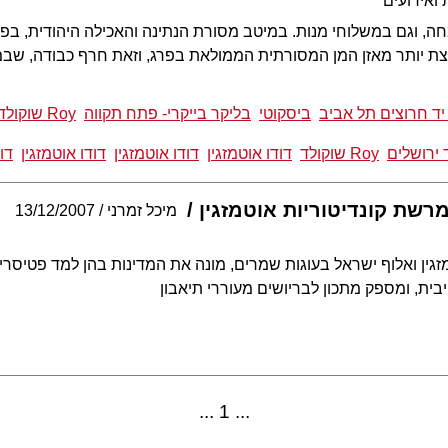
ואירועים
, וגם במשלוחי מנות. במיטב מסורת הנתינה והאכילה היהודית, בפור
צת יותר מאזן המן המסורתית הממולאת בפרג, וזאת חרף כבודה, שבמ
ביסקוטי
בליקר בייקרי- פתח תקווה
Roy שוקולד
Roy שוקולד
דודו אוטמזגין
דודו אוטמזגין
דודו אוטמזגין
דו
רשת קונדיטוריות אוטמזגין
מיכל זמרני
13/12/2007
טמזגין ואלוף ישראל בעוגות שמרים, מונה את המדינות בהן למד פטיסר
ית, ומספק מתכון לבריושים מעוררי תיאבון
1