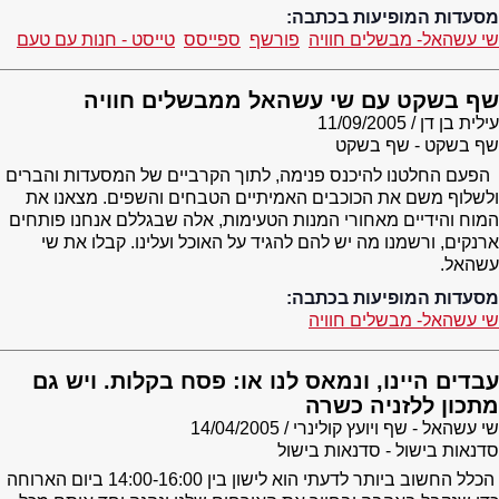
מסעדות המופיעות בכתבה:
שי עשהאל- מבשלים חוויה
פורשף
ספייסס
טייסט - חנות עם טעם
שף בשקט עם שי עשהאל ממבשלים חוויה
עילית בן דן
11/09/2005
שף בשקט - שף בשקט
הפעם החלטנו להיכנס פנימה, לתוך הקרביים של המסעדות והברים
ולשלוף משם את הכוכבים האמיתיים הטבחים והשפים. מצאנו את
המוח והידיים מאחורי המנות הטעימות, אלה שבגללם אנחנו פותחים
ארנקים, ורשמנו מה יש להם להגיד על האוכל ועלינו. קבלו את שי
עשהאל.
מסעדות המופיעות בכתבה:
שי עשהאל- מבשלים חוויה
עבדים היינו, ונמאס לנו או: פסח בקלות. ויש גם
מתכון ללזניה כשרה
שי עשהאל - שף ויועץ קולינרי
14/04/2005
סדנאות בישול - סדנאות בישול
הכלל החשוב ביותר לדעתי הוא לישון בין 14:00-16:00 ביום הארוחה