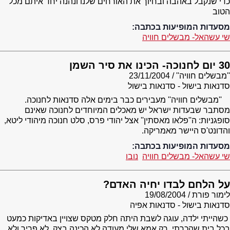
כדי שנקבל באהבה ובחיוך את האורחים שלנו ונהנה יחד איתם מכל
הטוב
מסעדות המופיעות בכתבה:
שי עשהאל- מבשלים חוויה
30 יום לחנוכה- הכינו את סיר השמן
''מבשלים חוויה''
23/11/2004
סדנאות בישול - סדנאות בישול
''מבשלים חוויה'' מעבירים כבר בימים אלה סדנאות לחנוכה.
מסתבר שבעדות ישראל יש מאכלים המיוחדים לחנוכה שאינם
סופגניות: ה''פלאו מאסתין'' אצל יהודי פרס, סלט חנוכה מיהודי ליטא,
והדונט'ס היישר מאמריקה.
מסעדות המופיעות בכתבה:
שי עשהאל- מבשלים חוויה
נובו
על הלחם לבדו יחיה האדם?
לימור פורת
19/08/2004
סדנאות בישול - סדנאות אפיה
כשהייתי ילדה, עוגה לשבת היתה חלק מטקס שצויין באדיקות כמעט
בכל בית שהכרתי. רק אמא שלי מעודה לא הכינה בצק. לא פריך ולא