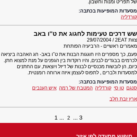
של תפריט ומנות וחשבון.
מסעדות המופיעות בכתבה:
קורדליה
שש דרכים טעימות לחגוג את ט''ו באב
צוות 2EAT
29/07/2004
מאמרים ראשיים - הרביעיה הפותחת
פעם, כך מספרים היו חוגגות הבנות את ט''ו באב- חג האהבה ביציאה
לכרמים בבגדים לבנים, והיו רוקדות בין הגפנים על מנת למצוא חתן.
כיום, הן לובשות מכנסיים לבנות של דיזל ויוצאות, עם החתנים
למסעדות ולברים , לתפוס לעצמן איזה ארוחה רומנטית.
מסעדות המופיעות בכתבה:
סנגם
טו סי
קורדליה
המטבח של רמה
איש הענבים
ארץ זבת חלב
1
3
2
חיפוש מסעדה לפי אזור