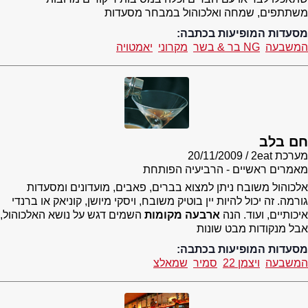
משתתפים, שמחה ואלכוהול במבחר מסעדות
מסעדות המופיעות בכתבה:
המשבעה
NG בר & בשר
מקרוני
יאמטויה
חם בלב
מערכת 2eat
20/11/2009
מאמרים ראשיים - הרביעיה הפותחת
אלכוהול משובח ניתן למצוא בברים, פאבים, מועדונים ומסעדות
גורמה. זה יכול להיות יין בוטיק משובח, ויסקי מיושן, קוניאק או ברנדי
איכותיים, ועוד. הנה
ארבעה מקומות
השמים דגש על נושא האלכוהול,
אבל מנקודות מבט שונות
מסעדות המופיעות בכתבה:
המשבעה
ויצמן 22
סמיר
שמאלצ