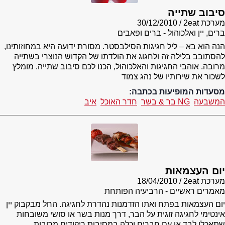
סיבוב שתייה
מערכת 2eat
30/12/2010
ברים, יין ואלכוהול - ברים ופאבים
הנה הוא בא – ליל חגיגות הסילבסטר. מסורת ידועה היא במחוזותינו,
להסתובב בלילה זה ולחגוג את הולדתו של הקדוש הנוצרי בשתייה
מרובה. אוהבי החגיגות והאלכוהול, הכנו לכם סיבוב שתייה. מומלץ
לשכור את שירותיו של נהג צמוד
מסעדות המופיעות בכתבה:
המשבעה
NG בר & בשר
חדר האוכל
איב
יום העצמאות
מערכת 2eat
18/04/2010
מאמרים ראשיים - הרביעיה הפותחת
יום העצמאות בפתח ואתו הזדמנות נהדרת לחגיגה. החל מבקבוק יין
אינטימי לחגיגה זוגית על הבר, דרך מנות בשר או סושי משובחות
שתאכלו לבד או עם חברים וכלה במסיבות ריקודים מרובות