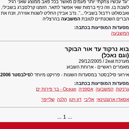
''עד עכשיו צחקתי יותר פעמים מאשר בכל פאב ממוצע שאני רגיל
לשבת בו. וזה כיף ברמות שאי אפשר לתאר. הזמנו קרלסברג בשבילי,
ואבסולוט רדבול בשבילי...''. נדב אבידן החליט לשנות אווירה, וזנח את
הברים השכונתיים לטובת
המשבעה
בהרצליה
מסעדות המופיעות בכתבה:
המשבעה
בוא נרקוד עד אור הבוקר
(וגם נאכל)
מערכת 2eat
29/12/2005
מאמרים ראשיים - ארוחת השבוע
אירועי סילבסטר במסעדות השונות - פרויקט מיוחד ל
סילבסטר 2006
מסעדות המופיעות בכתבה:
גרניטה
המשבעה
אספניה
Ocean - בר פירות ים
אסאדו ארגנטינאי
אליבי
דון ויטו
הלנה
שלייפר
1