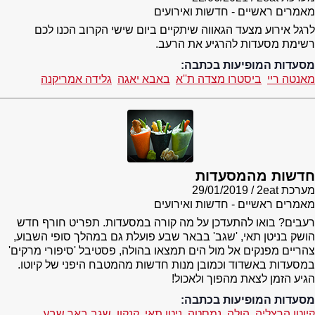
מאמרים ראשיים - חדשות ואירועים
לרגל אירוע מצעד הגאווה שיתקיים ביום שישי הקרוב הכנו לכם
רשימת מסעדות להרגיע את הרעב.
מסעדות המופיעות בכתבה:
מאנטה ריי
ביסטרו מצדה ת''א
באבא יאגה
גלידה אמריקנה
חדשות מהמסעדות
מערכת 2eat
29/01/2019
מאמרים ראשיים - חדשות ואירועים
רעבים? בואו להתעדכן על מה קורה במסעדות. תפריט חורף חדש
הושק בניטן תאי, 'שגב' בבאר שבע פועלת גם במהלך סופי השבוע,
צהריים מפנקים אל מול הים תמצאו בהולה, פסטיבל 'סיפורי מרקים'
במסעדות באשדוד וכמובן מנות חדשות מהמטבח היפני של קיוטו.
הגיע הזמן לצאת מהפוך ולאכול!
מסעדות המופיעות בכתבה:
קיוטו הרצליה
הולה
נמסטה
ניטן תאי
קנקון
שגב באר שבע