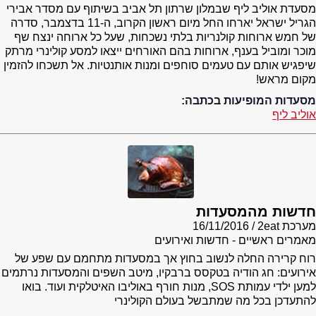
מסעדת אוליב ליף שבמלון שרתון תל אביב בשיתוף עם מסדר אבירי
הגריל ישראל יארחו החל מיום ראשון הקרוב, ה-11 בדצמבר, סדרה
של חמש ארוחות קולנריות בלתי נשכחות, שעל כל ארוחה ינצח שף
מוכר ומוביל בענף, ארוחות בהם האורחים ייצאו למסע קולינרי מרתק
שיפגיש אותם עם טעמים סוחפים ומנות אותנטיות. אל תשכחו להזמין
מקום מראש!
מסעדות המופיעות בכתבה:
אוליב ליף
חדשות מהמסעדות
מערכת 2eat
16/11/2016
מאמרים ראשיים - חדשות ואירועים
רוח קרירה החלה לנשוב בחוץ אך במסעדות מתחמם עם שפע של
אירועים: חג הודיה בטקסס ברבקיו, מיטב השפים והמסעדות נרתמים
למען ילדי עמותת SOS, מנות חורף באוליבו האיטלקית ועוד. בואו
להתעדכן בכל מה שמתבשל בעולם הקולינרי