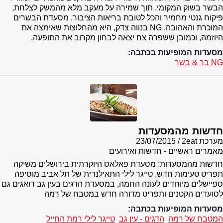
הבשר בשוק המקומי, תוך שמירה על מעקב מלא מהמשק לצלחת,
פיקוח גנטי מחמיר והכל לטובת בריאות הציבור. מסעדת הבשרים
המוכרת והאהובה, NG בנווה צדק, היא מהחלוצות שאימצה את
היוזמה, וכמובן ששפרה צח יצאה לבחון מקרוב את התופעה.
מסעדות המופיעות בכתבה:
NG בר & בשר
חדשות מהמסעדות
מערכת 2eat
23/07/2015
מאמרים ראשיים - חדשות ואירועים
חדשות מהמסעדות: מסעדת פאלאס היוקרתית בירושלים משיקה
תפריט טעימות חדש, טייגר לילי התאילנדית של תל אביב מוסיפה
ספיישלים מיוחדים לעונה החמה, במסעדת הדגים בעין גב דואגים גם
לסועדים הקטנים ותפריט מדורה חדש במטבח של רמה
מסעדות המופיעות בכתבה:
המטבח של רמה
הדגים - עין גב
טייגר לילי רמת החייל