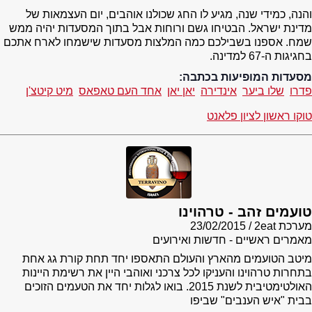
והנה, כמידי שנה, מגיע לו החג שכולנו אוהבים, יום העצמאות של
מדינת ישראל. הבטיחו גשם ורוחות אבל בתוך המסעדות יהיה ממש
שמח. אספנו בשבילכם כמה המלצות מסעדות שישמחו לארח אתכם
בחגיגות ה-67 למדינה.
מסעדות המופיעות בכתבה:
פדרו
שלו ביער
אינדירה
יאן יאן
אחד העם טאפאס
מיט קיטצ'ן
טוקו ראשון לציון פלאנט
טועמים זהב - טרהוינו
מערכת 2eat
23/02/2015
מאמרים ראשיים - חדשות ואירועים
מיטב הטועמים מהארץ והעולם התאספו יחד תחת קורת גג אחת
בתחרות טרהוינו והעניקו לכל צרכני ואוהבי היין את רשימת היינות
האולטימטיבית לשנת 2015. בואו לגלות יחד את הטעמים הזוכים
בבית "איש הענבים" שביפו