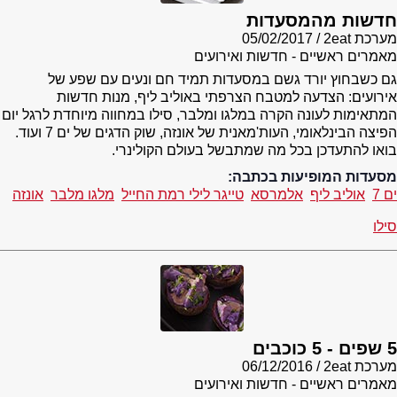
חדשות מהמסעדות
מערכת 2eat
05/02/2017
מאמרים ראשיים - חדשות ואירועים
גם כשבחוץ יורד גשם במסעדות תמיד חם ונעים עם שפע של
אירועים: הצדעה למטבח הצרפתי באוליב ליף, מנות חדשות
המתאימות לעונה הקרה במלגו ומלבר, סילו במחווה מיוחדת לרגל יום
הפיצה הבינלאומי, העות'מאנית של אונזה, שוק הדגים של ים 7 ועוד.
בואו להתעדכן בכל מה שמתבשל בעולם הקולינרי.
מסעדות המופיעות בכתבה:
ים 7
אוליב ליף
אלמרסא
טייגר לילי רמת החייל
מלגו מלבר
אונזה
סילו
5 שפים - 5 כוכבים
מערכת 2eat
06/12/2016
מאמרים ראשיים - חדשות ואירועים