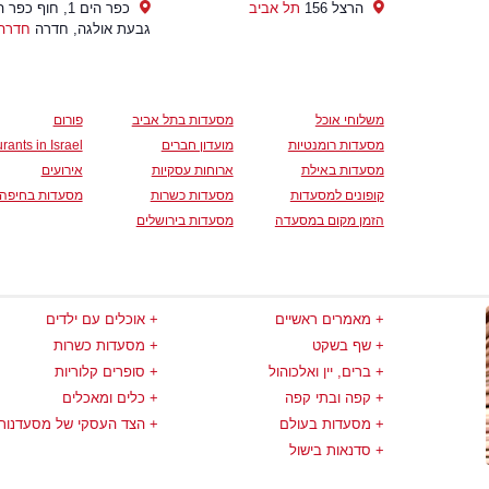
הרצל 156
תל אביב
כפר הים 1, חוף כפר
גבעת אולגה, חדרה
חדרה
משלוחי אוכל
מסעדות בתל אביב
פורום
מסעדות רומנטיות
מועדון חברים
rants in Israel
מסעדות באילת
ארוחות עסקיות
אירועים
קופונים למסעדות
מסעדות כשרות
מסעדות בחיפה
הזמן מקום במסעדה
מסעדות בירושלים
מאמרים ראשיים
אוכלים עם ילדים
שף בשקט
מסעדות כשרות
ברים, יין ואלכוהול
סופרים קלוריות
קפה ובתי קפה
כלים ומאכלים
מסעדות בעולם
הצד העסקי של מסעדנות
סדנאות בישול