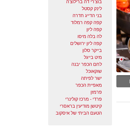
בוצ'רי דה ברילוצ'ה
לינק קסטל
בני הדייג חדרה
קפה קפה רמלוד
קפה ליון
לה בלה מיסו
קפה ליון ירושלים
בייקר סלון
מיט בייגל
לחם הכפר יבנה
שוקאוכל
ישר לפיתה
מאפיית הכפר
פרמזן
פרדי - מרכז קולינרי
קיטשן מודיעין בראסרי
הטעם הביתי של איסקוב