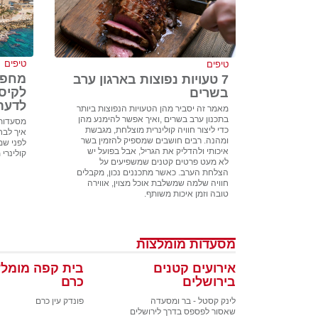
טיפים
טיפים
מחפש
7 טעויות נפוצות בארגון ערב
לקיס
בשרים
לדעת
מאמר זה יסביר מהן הטעויות הנפוצות ביותר
בתכנון ערב בשרים ,ואיך אפשר להימנע מהן
מסעדות 
כדי ליצור חוויה קולינרית מוצלחת, מגבשת
איך לבח
ומהנה. רבים חושבים שמספיק להזמין בשר
לפני שמז
איכותי ולהדליק את הגריל, אבל בפועל יש
קולינרי 
לא מעט פרטים קטנים שמשפיעים על
הצלחת הערב. כאשר מתכננים נכון, מקבלים
חוויה שלמה שמשלבת אוכל מצוין, אווירה
טובה וזמן איכות משותף.
מסעדות מומלצות
אירועים קטנים
בית קפה מומלץ
בירושלים
כרם
לינק קסטל - בר ומסעדה
פונדק עין כרם
שאסור לפספס בדרך לירושלים