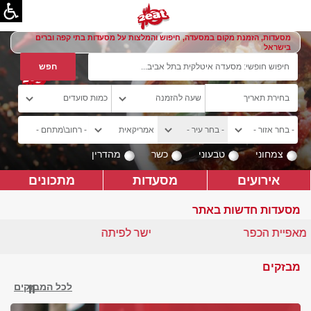
מסעדות, הזמנת מקום במסעדה, חיפוש והמלצות על מסעדות בתי קפה וברים
בישראל
צמחוני
טבעוני
כשר
מהדרין
אירועים
מסעדות
מתכונים
מסעדות חדשות באתר
מאפיית הכפר
ישר לפיתה
מבזקים
לכל המבזקים