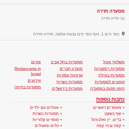
מסעדה חדרה
בני הדייג חדרה
כפר הים 1, חוף כפר הים גבעת אולגה, חדרה
חדרה
משלוחי אוכל
מסעדות בתל אביב
פורום
מסעדות רומנטיות
מועדון חברים
Restaurants in
Israel
מסעדות באילת
ארוחות עסקיות
אירועים
קופונים למסעדות
מסעדות כשרות
מסעדות בחיפה
הזמן מקום במסעדה
מסעדות בירושלים
כתבות נוספות
מאמרים ראשיים
אוכלים עם ילדים
שף בשקט
מסעדות כשרות
ברים, יין ואלכוהול
סופרים קלוריות
קפה ובתי קפה
כלים ומאכלים