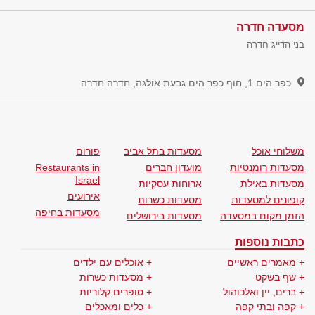
מסעדה חדרה
בני הדייג חדרה
כפר הים 1, חוף כפר הים גבעת אולגה, חדרה
חדרה
משלוחי אוכל
מסעדות בתל אביב
פורום
מסעדות רומנטיות
מועדון חברים
Restaurants in
Israel
מסעדות באילת
ארוחות עסקיות
אירועים
קופונים למסעדות
מסעדות כשרות
מסעדות בחיפה
הזמן מקום במסעדה
מסעדות בירושלים
כתבות נוספות
מאמרים ראשיים
אוכלים עם ילדים
שף בשקט
מסעדות כשרות
ברים, יין ואלכוהול
סופרים קלוריות
קפה ובתי קפה
כלים ומאכלים