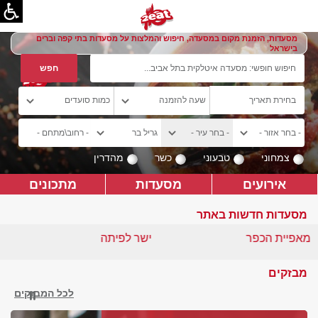
מסעדות, הזמנת מקום במסעדה, חיפוש והמלצות על מסעדות בתי קפה וברים
בישראל
צמחוני
טבעוני
כשר
מהדרין
אירועים
מסעדות
מתכונים
מסעדות חדשות באתר
מאפיית הכפר
ישר לפיתה
מבזקים
לכל המבזקים