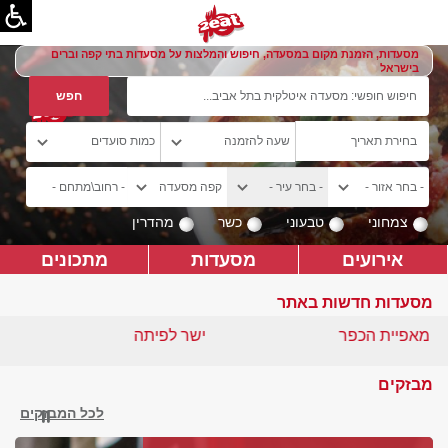
מסעדות, הזמנת מקום במסעדה, חיפוש והמלצות על מסעדות בתי קפה וברים
בישראל
צמחוני
טבעוני
כשר
מהדרין
אירועים
מסעדות
מתכונים
מסעדות חדשות באתר
מאפיית הכפר
ישר לפיתה
מבזקים
לכל המבזקים