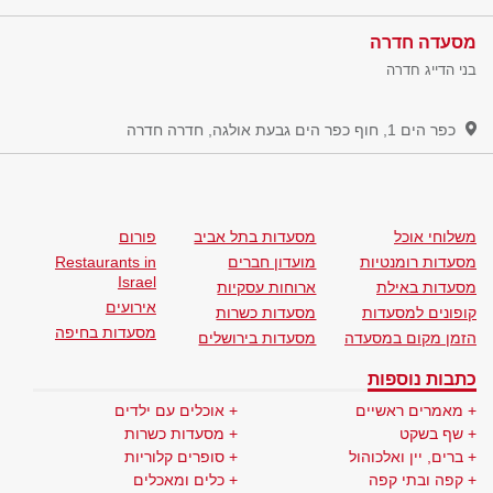
מסעדה חדרה
בני הדייג חדרה
כפר הים 1, חוף כפר הים גבעת אולגה, חדרה
חדרה
משלוחי אוכל
מסעדות בתל אביב
פורום
מסעדות רומנטיות
מועדון חברים
Restaurants in
Israel
מסעדות באילת
ארוחות עסקיות
אירועים
קופונים למסעדות
מסעדות כשרות
מסעדות בחיפה
הזמן מקום במסעדה
מסעדות בירושלים
כתבות נוספות
מאמרים ראשיים
אוכלים עם ילדים
שף בשקט
מסעדות כשרות
ברים, יין ואלכוהול
סופרים קלוריות
קפה ובתי קפה
כלים ומאכלים