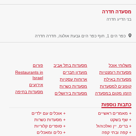
מסעדה חדרה
בני הדייג חדרה
כפר הים 1, חוף כפר הים גבעת אולגה, חדרה
חדרה
משלוחי אוכל
מסעדות בתל אביב
פורום
מסעדות רומנטיות
מועדון חברים
Restaurants in
Israel
מסעדות באילת
ארוחות עסקיות
אירועים
קופונים למסעדות
מסעדות כשרות
מסעדות בחיפה
הזמן מקום במסעדה
מסעדות בירושלים
כתבות נוספות
מאמרים ראשיים
אוכלים עם ילדים
שף בשקט
מסעדות כשרות
ברים, יין ואלכוהול
סופרים קלוריות
קפה ובתי קפה
כלים ומאכלים