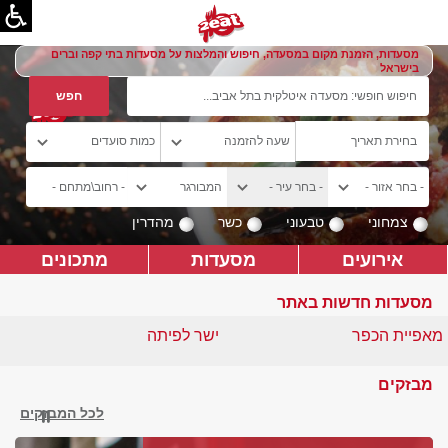
מסעדות, הזמנת מקום במסעדה, חיפוש והמלצות על מסעדות בתי קפה וברים
בישראל
צמחוני
טבעוני
כשר
מהדרין
אירועים
מסעדות
מתכונים
מסעדות חדשות באתר
מאפיית הכפר
ישר לפיתה
מבזקים
לכל המבזקים