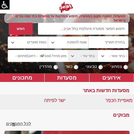
מסעדות, הזמנת מקום במסעדה, חיפוש והמלצות על מסעדות בתי קפה וברים
בישראל
צמחוני
טבעוני
כשר
מהדרין
אירועים
מסעדות
מתכונים
מסעדות חדשות באתר
מאפיית הכפר
ישר לפיתה
מבזקים
לכל המבזקים