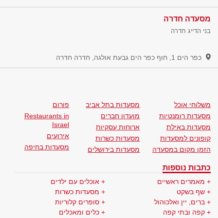
מסעדה חדרה
בני הדייג חדרה
כפר הים 1, חוף כפר הים גבעת אולגה, חדרה
חדרה
משלוחי אוכל
מסעדות בתל אביב
פורום
מסעדות רומנטיות
מועדון חברים
Restaurants in
Israel
מסעדות באילת
ארוחות עסקיות
אירועים
קופונים למסעדות
מסעדות כשרות
מסעדות בחיפה
הזמן מקום במסעדה
מסעדות בירושלים
כתבות נוספות
מאמרים ראשיים
אוכלים עם ילדים
שף בשקט
מסעדות כשרות
ברים, יין ואלכוהול
סופרים קלוריות
קפה ובתי קפה
כלים ומאכלים