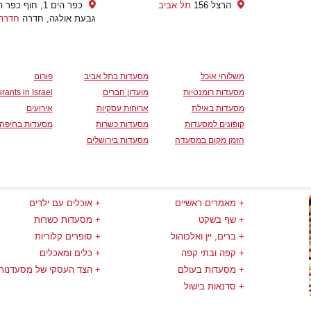
הרצל 156
תל אביב
כפר הים 1, חוף כפר
גבעת אולגה, חדרה
חדרה
משלוחי אוכל
מסעדות בתל אביב
פורום
מסעדות רומנטיות
מועדון חברים
rants in Israel
מסעדות באילת
ארוחות עסקיות
אירועים
קופונים למסעדות
מסעדות כשרות
מסעדות בחיפה
הזמן מקום במסעדה
מסעדות בירושלים
מאמרים ראשיים
אוכלים עם ילדים
שף בשקט
מסעדות כשרות
ברים, יין ואלכוהול
סופרים קלוריות
קפה ובתי קפה
כלים ומאכלים
מסעדות בעולם
הצד העסקי של מסעדנות
סדנאות בישול