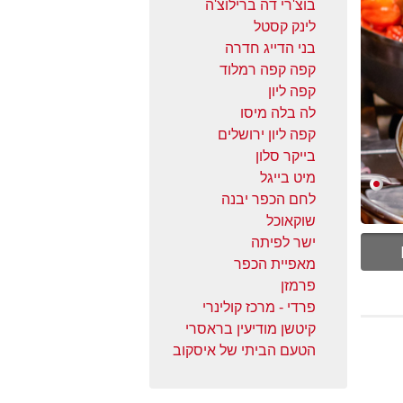
בוצ'רי דה ברילוצ'ה
לינק קסטל
בני הדייג חדרה
קפה קפה רמלוד
קפה ליון
לה בלה מיסו
קפה ליון ירושלים
בייקר סלון
מיט בייגל
לחם הכפר יבנה
שוקאוכל
ישר לפיתה
מאפיית הכפר
פרמזן
פרדי - מרכז קולינרי
קיטשן מודיעין בראסרי
הטעם הביתי של איסקוב