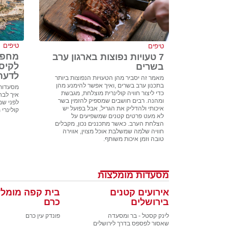
טיפים
טיפים
מחפש
7 טעויות נפוצות בארגון ערב
לקיס
בשרים
לדעת
מאמר זה יסביר מהן הטעויות הנפוצות ביותר
בתכנון ערב בשרים ,ואיך אפשר להימנע מהן
מסעדות 
כדי ליצור חוויה קולינרית מוצלחת, מגבשת
איך לבח
ומהנה. רבים חושבים שמספיק להזמין בשר
לפני שמז
איכותי ולהדליק את הגריל, אבל בפועל יש
קולינרי 
לא מעט פרטים קטנים שמשפיעים על
הצלחת הערב. כאשר מתכננים נכון, מקבלים
חוויה שלמה שמשלבת אוכל מצוין, אווירה
טובה וזמן איכות משותף.
מסעדות מומלצות
אירועים קטנים
בית קפה מומלץ
בירושלים
כרם
לינק קסטל - בר ומסעדה
פונדק עין כרם
שאסור לפספס בדרך לירושלים