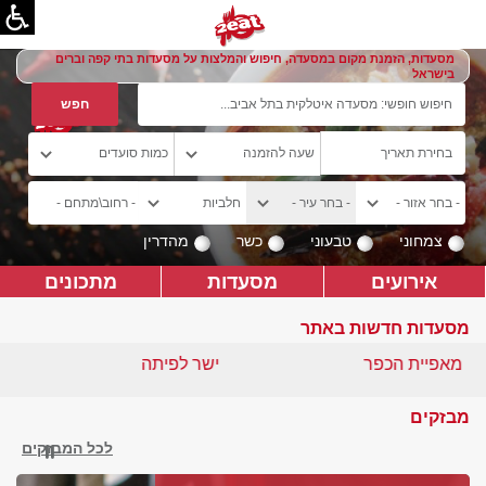
מסעדות, הזמנת מקום במסעדה, חיפוש והמלצות על מסעדות בתי קפה וברים
בישראל
צמחוני
טבעוני
כשר
מהדרין
אירועים
מסעדות
מתכונים
מסעדות חדשות באתר
מאפיית הכפר
ישר לפיתה
מבזקים
לכל המבזקים