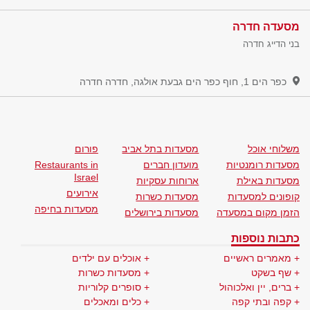
מסעדה חדרה
בני הדייג חדרה
כפר הים 1, חוף כפר הים גבעת אולגה, חדרה
חדרה
משלוחי אוכל
מסעדות בתל אביב
פורום
מסעדות רומנטיות
מועדון חברים
Restaurants in
Israel
מסעדות באילת
ארוחות עסקיות
אירועים
קופונים למסעדות
מסעדות כשרות
מסעדות בחיפה
הזמן מקום במסעדה
מסעדות בירושלים
כתבות נוספות
מאמרים ראשיים
אוכלים עם ילדים
שף בשקט
מסעדות כשרות
ברים, יין ואלכוהול
סופרים קלוריות
קפה ובתי קפה
כלים ומאכלים