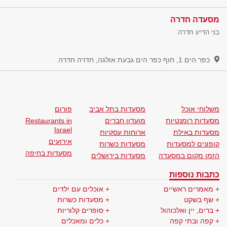
מסעדה חדרה
בני הדייג חדרה
כפר הים 1, חוף כפר הים גבעת אולגה, חדרה
חדרה
משלוחי אוכל
מסעדות בתל אביב
פורום
מסעדות רומנטיות
מועדון חברים
Restaurants in
Israel
מסעדות באילת
ארוחות עסקיות
אירועים
קופונים למסעדות
מסעדות כשרות
מסעדות בחיפה
הזמן מקום במסעדה
מסעדות בירושלים
כתבות נוספות
מאמרים ראשיים
אוכלים עם ילדים
שף בשקט
מסעדות כשרות
ברים, יין ואלכוהול
סופרים קלוריות
קפה ובתי קפה
כלים ומאכלים