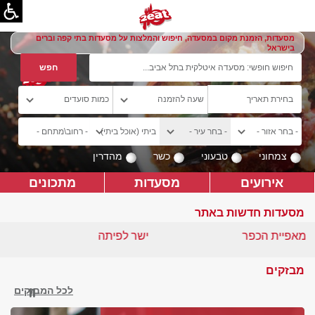
מסעדות, הזמנת מקום במסעדה, חיפוש והמלצות על מסעדות בתי קפה וברים
בישראל
צמחוני
טבעוני
כשר
מהדרין
אירועים
מסעדות
מתכונים
מסעדות חדשות באתר
מאפיית הכפר
ישר לפיתה
מבזקים
לכל המבזקים