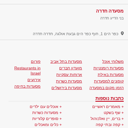
מסעדה חדרה
בני הדייג חדרה
כפר הים 1, חוף כפר הים גבעת אולגה, חדרה
חדרה
משלוחי אוכל
מסעדות בתל אביב
פורום
מסעדות רומנטיות
מועדון חברים
Restaurants in
Israel
מסעדות באילת
ארוחות עסקיות
אירועים
קופונים למסעדות
מסעדות כשרות
מסעדות בחיפה
הזמן מקום במסעדה
מסעדות בירושלים
כתבות נוספות
מאמרים ראשיים
אוכלים עם ילדים
שף בשקט
מסעדות כשרות
ברים, יין ואלכוהול
סופרים קלוריות
קפה ובתי קפה
כלים ומאכלים