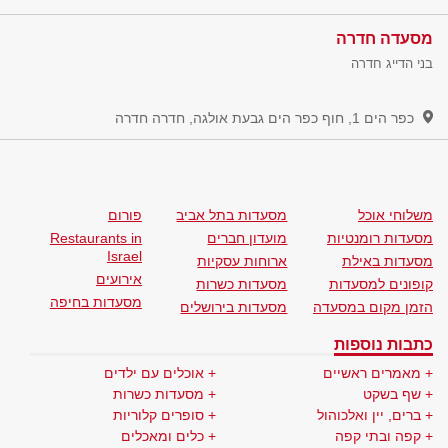
מסעדה חדרה
בני הדייג חדרה
כפר הים 1, חוף כפר הים גבעת אולגה, חדרה
חדרה
משלוחי אוכל
מסעדות בתל אביב
פורום
מסעדות רומנטיות
מועדון חברים
Restaurants in
Israel
מסעדות באילת
ארוחות עסקיות
אירועים
קופונים למסעדות
מסעדות כשרות
מסעדות בחיפה
הזמן מקום במסעדה
מסעדות בירושלים
כתבות נוספות
מאמרים ראשיים
אוכלים עם ילדים
שף בשקט
מסעדות כשרות
ברים, יין ואלכוהול
סופרים קלוריות
קפה ובתי קפה
כלים ומאכלים