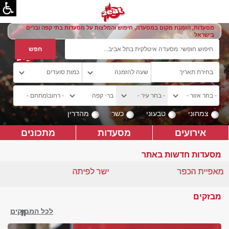
מסעדות, הזמנת מקום במסעדה, חיפוש והמלצות על מסעדות בתי קפה וברים
בישראל
צמחוני
טבעוני
כשר
מהדרין
אירועים
מסעדות
מתכונים
מסעדות חדשות באתר
מאפיית הכפר
ישר לפיתה
מבזקים
לכל המבזקים