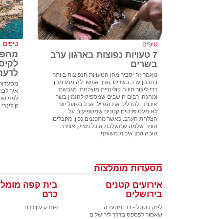
טיפים
טיפים
מחפש
7 טעויות נפוצות בארגון ערב
לקיס
בשרים
לדעת
מאמר זה יסביר מהן הטעויות הנפוצות ביותר
בתכנון ערב בשרים ,ואיך אפשר להימנע מהן
מסעדות 
כדי ליצור חוויה קולינרית מוצלחת, מגבשת
איך לבח
ומהנה. רבים חושבים שמספיק להזמין בשר
לפני שמז
איכותי ולהדליק את הגריל, אבל בפועל יש
קולינרי 
לא מעט פרטים קטנים שמשפיעים על
הצלחת הערב. כאשר מתכננים נכון, מקבלים
חוויה שלמה שמשלבת אוכל מצוין, אווירה
טובה וזמן איכות משותף.
מסעדות מומלצות
אירועים קטנים
בית קפה מומלץ
בירושלים
כרם
לינק קסטל - בר ומסעדה
פונדק עין כרם
שאסור לפספס בדרך לירושלים