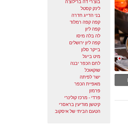
בוצ'רי דה ברילוצ'ה
לינק קסטל
בני הדייג חדרה
קפה קפה רמלוד
קפה ליון
לה בלה מיסו
קפה ליון ירושלים
בייקר סלון
מיט בייגל
לחם הכפר יבנה
שוקאוכל
ישר לפיתה
מאפיית הכפר
פרמזן
פרדי - מרכז קולינרי
קיטשן מודיעין בראסרי
הטעם הביתי של איסקוב