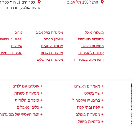
הרצל 156
תל אביב
כפר הים 1, חוף כפר
גבעת אולגה, חדרה
חדרה
משלוחי אוכל
מסעדות בתל אביב
פורום
מסעדות רומנטיות
מועדון חברים
rants in Israel
מסעדות באילת
ארוחות עסקיות
אירועים
קופונים למסעדות
מסעדות כשרות
מסעדות בחיפה
הזמן מקום במסעדה
מסעדות בירושלים
מאמרים ראשיים
אוכלים עם ילדים
שף בשקט
מסעדות כשרות
ברים, יין ואלכוהול
סופרים קלוריות
קפה ובתי קפה
כלים ומאכלים
מסעדות בעולם
הצד העסקי של מסעדנות
סדנאות בישול