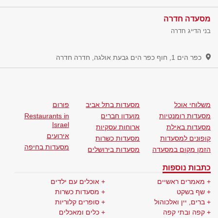
מסעדה חדרה
בני הדייג חדרה
כפר הים 1, חוף כפר הים גבעת אולגה, חדרה
חדרה
משלוחי אוכל
מסעדות בתל אביב
פורום
מסעדות רומנטיות
מועדון חברים
Restaurants in
Israel
מסעדות באילת
ארוחות עסקיות
אירועים
קופונים למסעדות
מסעדות כשרות
מסעדות בחיפה
הזמן מקום במסעדה
מסעדות בירושלים
כתבות נוספות
מאמרים ראשיים
אוכלים עם ילדים
שף בשקט
מסעדות כשרות
ברים, יין ואלכוהול
סופרים קלוריות
קפה ובתי קפה
כלים ומאכלים