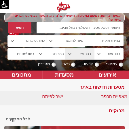
מסעדות, הזמנת מקום במסעדה, חיפוש והמלצות על מסעדות בתי קפה וברים
בישראל
צמחוני
טבעוני
כשר
מהדרין
אירועים
מסעדות
מתכונים
מסעדות חדשות באתר
מאפיית הכפר
ישר לפיתה
מבזקים
לכל המבזקים