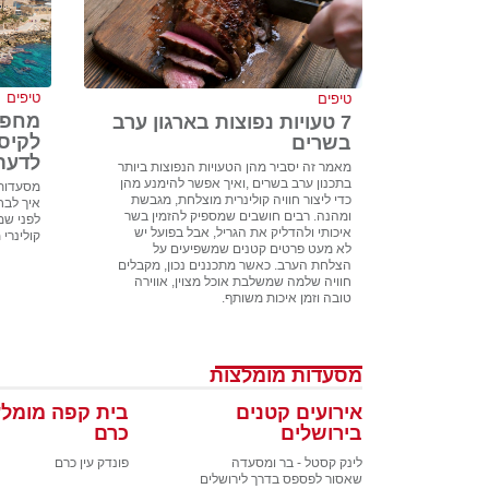
טיפים
טיפים
מחפש
7 טעויות נפוצות בארגון ערב
לקיס
בשרים
לדעת
מאמר זה יסביר מהן הטעויות הנפוצות ביותר
בתכנון ערב בשרים ,ואיך אפשר להימנע מהן
מסעדות 
כדי ליצור חוויה קולינרית מוצלחת, מגבשת
איך לבח
ומהנה. רבים חושבים שמספיק להזמין בשר
לפני שמז
איכותי ולהדליק את הגריל, אבל בפועל יש
קולינרי 
לא מעט פרטים קטנים שמשפיעים על
הצלחת הערב. כאשר מתכננים נכון, מקבלים
חוויה שלמה שמשלבת אוכל מצוין, אווירה
טובה וזמן איכות משותף.
מסעדות מומלצות
אירועים קטנים
בית קפה מומלץ
בירושלים
כרם
לינק קסטל - בר ומסעדה
פונדק עין כרם
שאסור לפספס בדרך לירושלים