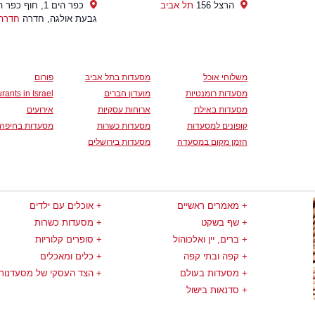
הרצל 156
תל אביב
כפר הים 1, חוף כפר
גבעת אולגה, חדרה
חדרה
משלוחי אוכל
מסעדות בתל אביב
פורום
מסעדות רומנטיות
מועדון חברים
rants in Israel
מסעדות באילת
ארוחות עסקיות
אירועים
קופונים למסעדות
מסעדות כשרות
מסעדות בחיפה
הזמן מקום במסעדה
מסעדות בירושלים
מאמרים ראשיים
אוכלים עם ילדים
שף בשקט
מסעדות כשרות
ברים, יין ואלכוהול
סופרים קלוריות
קפה ובתי קפה
כלים ומאכלים
מסעדות בעולם
הצד העסקי של מסעדנות
סדנאות בישול