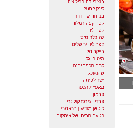
בוצ'רי דה ברילוצ'ה
לינק קסטל
בני הדייג חדרה
קפה קפה רמלוד
קפה ליון
לה בלה מיסו
קפה ליון ירושלים
בייקר סלון
מיט בייגל
לחם הכפר יבנה
שוקאוכל
ישר לפיתה
מאפיית הכפר
פרמזן
פרדי - מרכז קולינרי
קיטשן מודיעין בראסרי
הטעם הביתי של איסקוב