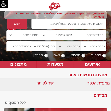
מסעדות, הזמנת מקום במסעדה, חיפוש והמלצות על מסעדות בתי קפה וברים
בישראל
צמחוני
טבעוני
כשר
מהדרין
אירועים
מסעדות
מתכונים
מסעדות חדשות באתר
מאפיית הכפר
ישר לפיתה
מבזקים
לכל המבזקים