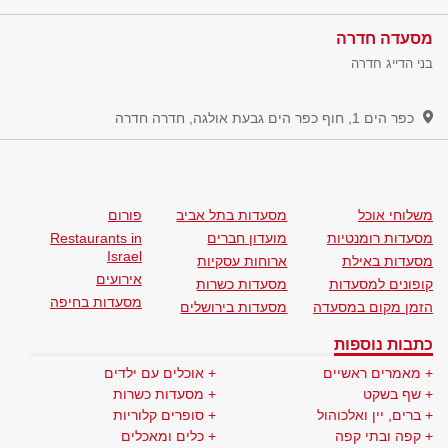
מסעדה חדרה
בני הדייג חדרה
כפר הים 1, חוף כפר הים גבעת אולגה, חדרה
חדרה
משלוחי אוכל
מסעדות בתל אביב
פורום
מסעדות רומנטיות
מועדון חברים
Restaurants in
Israel
מסעדות באילת
ארוחות עסקיות
אירועים
קופונים למסעדות
מסעדות כשרות
מסעדות בחיפה
הזמן מקום במסעדה
מסעדות בירושלים
כתבות נוספות
מאמרים ראשיים
אוכלים עם ילדים
שף בשקט
מסעדות כשרות
ברים, יין ואלכוהול
סופרים קלוריות
קפה ובתי קפה
כלים ומאכלים