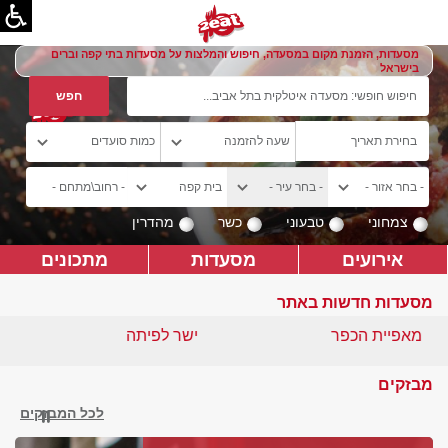
מסעדות, הזמנת מקום במסעדה, חיפוש והמלצות על מסעדות בתי קפה וברים
בישראל
צמחוני
טבעוני
כשר
מהדרין
אירועים
מסעדות
מתכונים
מסעדות חדשות באתר
מאפיית הכפר
ישר לפיתה
מבזקים
לכל המבזקים