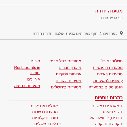
מסעדה חדרה
בני הדייג חדרה
כפר הים 1, חוף כפר הים גבעת אולגה, חדרה
חדרה
משלוחי אוכל
מסעדות בתל אביב
פורום
מסעדות רומנטיות
מועדון חברים
Restaurants in
Israel
מסעדות באילת
ארוחות עסקיות
אירועים
קופונים למסעדות
מסעדות כשרות
מסעדות בחיפה
הזמן מקום במסעדה
מסעדות בירושלים
כתבות נוספות
מאמרים ראשיים
אוכלים עם ילדים
שף בשקט
מסעדות כשרות
ברים, יין ואלכוהול
סופרים קלוריות
קפה ובתי קפה
כלים ומאכלים