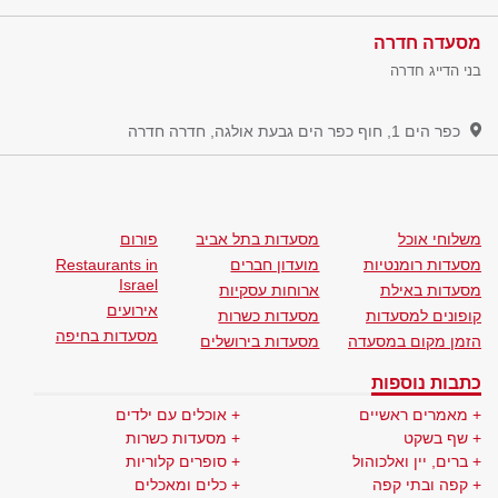
מסעדה חדרה
בני הדייג חדרה
כפר הים 1, חוף כפר הים גבעת אולגה, חדרה
חדרה
משלוחי אוכל
מסעדות בתל אביב
פורום
מסעדות רומנטיות
מועדון חברים
Restaurants in
Israel
מסעדות באילת
ארוחות עסקיות
אירועים
קופונים למסעדות
מסעדות כשרות
מסעדות בחיפה
הזמן מקום במסעדה
מסעדות בירושלים
כתבות נוספות
מאמרים ראשיים
אוכלים עם ילדים
שף בשקט
מסעדות כשרות
ברים, יין ואלכוהול
סופרים קלוריות
קפה ובתי קפה
כלים ומאכלים