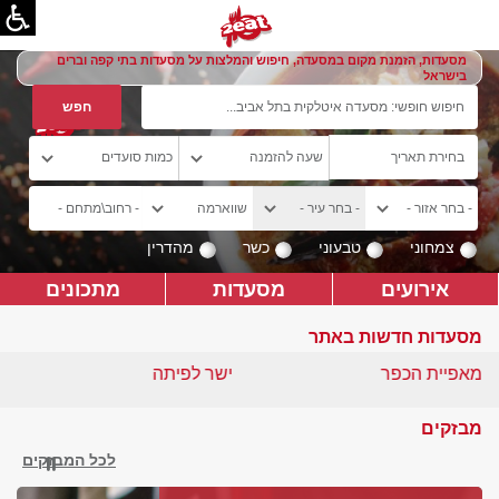
מסעדות, הזמנת מקום במסעדה, חיפוש והמלצות על מסעדות בתי קפה וברים
בישראל
צמחוני
טבעוני
כשר
מהדרין
אירועים
מסעדות
מתכונים
מסעדות חדשות באתר
מאפיית הכפר
ישר לפיתה
מבזקים
לכל המבזקים