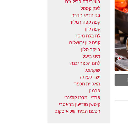
בוצ'רי דה ברילוצ'ה
לינק קסטל
בני הדייג חדרה
קפה קפה רמלוד
קפה ליון
לה בלה מיסו
קפה ליון ירושלים
בייקר סלון
מיט בייגל
לחם הכפר יבנה
שוקאוכל
ישר לפיתה
מאפיית הכפר
פרמזן
פרדי - מרכז קולינרי
קיטשן מודיעין בראסרי
הטעם הביתי של איסקוב