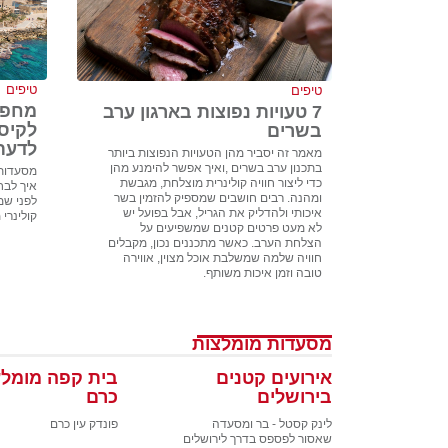
טיפים
טיפים
מחפש
7 טעויות נפוצות בארגון ערב
לקיס
בשרים
לדעת
מאמר זה יסביר מהן הטעויות הנפוצות ביותר
בתכנון ערב בשרים ,ואיך אפשר להימנע מהן
מסעדות 
כדי ליצור חוויה קולינרית מוצלחת, מגבשת
איך לבח
ומהנה. רבים חושבים שמספיק להזמין בשר
לפני שמז
איכותי ולהדליק את הגריל, אבל בפועל יש
קולינרי 
לא מעט פרטים קטנים שמשפיעים על
הצלחת הערב. כאשר מתכננים נכון, מקבלים
חוויה שלמה שמשלבת אוכל מצוין, אווירה
טובה וזמן איכות משותף.
מסעדות מומלצות
אירועים קטנים
בית קפה מומלץ
בירושלים
כרם
לינק קסטל - בר ומסעדה
פונדק עין כרם
שאסור לפספס בדרך לירושלים