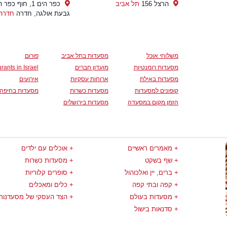
הרצל 156
תל אביב
כפר הים 1, חוף כפר
גבעת אולגה, חדרה
חדרה
משלוחי אוכל
מסעדות בתל אביב
פורום
מסעדות רומנטיות
מועדון חברים
rants in Israel
מסעדות באילת
ארוחות עסקיות
אירועים
קופונים למסעדות
מסעדות כשרות
מסעדות בחיפה
הזמן מקום במסעדה
מסעדות בירושלים
מאמרים ראשיים
אוכלים עם ילדים
שף בשקט
מסעדות כשרות
ברים, יין ואלכוהול
סופרים קלוריות
קפה ובתי קפה
כלים ומאכלים
מסעדות בעולם
הצד העסקי של מסעדנות
סדנאות בישול