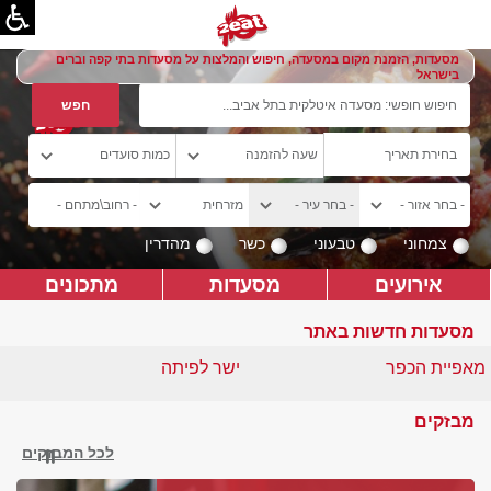
מסעדות, הזמנת מקום במסעדה, חיפוש והמלצות על מסעדות בתי קפה וברים
בישראל
צמחוני
טבעוני
כשר
מהדרין
אירועים
מסעדות
מתכונים
מסעדות חדשות באתר
מאפיית הכפר
ישר לפיתה
מבזקים
לכל המבזקים