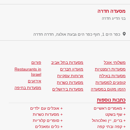
מסעדה חדרה
בני הדייג חדרה
כפר הים 1, חוף כפר הים גבעת אולגה, חדרה
חדרה
משלוחי אוכל
מסעדות בתל אביב
פורום
מסעדות רומנטיות
מועדון חברים
Restaurants in
Israel
מסעדות באילת
ארוחות עסקיות
אירועים
קופונים למסעדות
מסעדות כשרות
מסעדות בחיפה
הזמן מקום במסעדה
מסעדות בירושלים
כתבות נוספות
מאמרים ראשיים
אוכלים עם ילדים
שף בשקט
מסעדות כשרות
ברים, יין ואלכוהול
סופרים קלוריות
קפה ובתי קפה
כלים ומאכלים